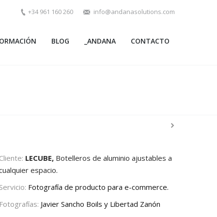
+34 961 160 260
info@andanasolutions.com
FORMACIÓN
BLOG
_ANDANA
CONTACTO
Cliente:
LECUBE,
Botelleros de aluminio ajustables a
cualquier espacio
.
Servicio:
Fotografía de producto para e-commerce.
Fotografías:
Javier Sancho Boils y Libertad Zanón